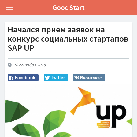
GoodStart
Toggle
navigation
Начался прием заявок на
конкурс социальных стартапов
SAP UP
18 сентября 2018
Facebook
Twitter
Вконтакте