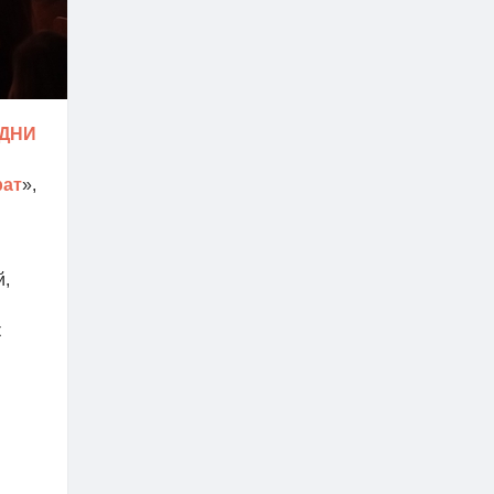
 ДНИ
рат
»,
й,
к