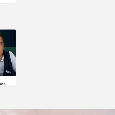
перию
стры
 роста
ра»
Максим
ам