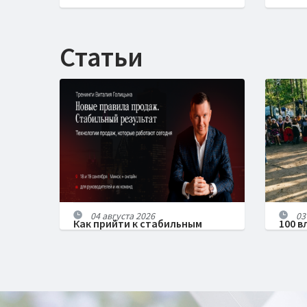
История PM.MeetUp: как одна
СЕО 8
идея объединила сотни
Стул
Статьи
проектных менеджеров
04 августа 2026
03
Как прийти к стабильным
100 в
продажам в 2026 году?
отпр
сквоз
самы
1CLUB