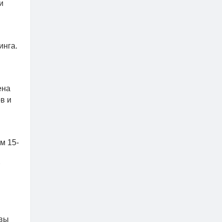
и
инга.
ена
в и
м 15-
овы