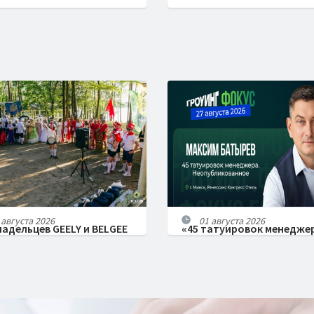
0-го уровня: Антон
Из студии красоты в «им
ьгинский
трансформаций»: как се
создали инструмент для
вашего бизнеса
 августа 2026
01 августа 2026
ладельцев GEELY и BELGEE
«45 татуировок менедже
авились в путешествие
возвращаются в Минск: 
ь время: как прошел
Батырев даст encore по
й необычный турслет
многочисленным просьб
 SLËT 2026
аудитории