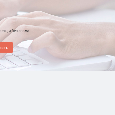
есяц и без спама
вить