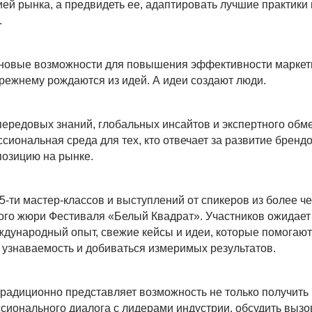
ей рынка, а предвидеть ее, адаптировать лучшие практики 
.
 новые возможности для повышения эффективности маркет
ежнему рождаются из идей. А идеи создают люди.
ередовых знаний, глобальных инсайтов и экспертного обм
ссиональная среда для тех, кто отвечает за развитие брендо
позицию на рынке.
5-ти мастер-классов и выступлений от спикеров из более че
ого жюри Фестиваля «Белый Квадрат». Участников ожидает
дународный опыт, свежие кейсы и идеи, которые помогают
узнаваемость и добиваться измеримых результатов.
традиционно представляет возможность не только получить
ссионального диалога с лидерами индустрии, обсудить выз