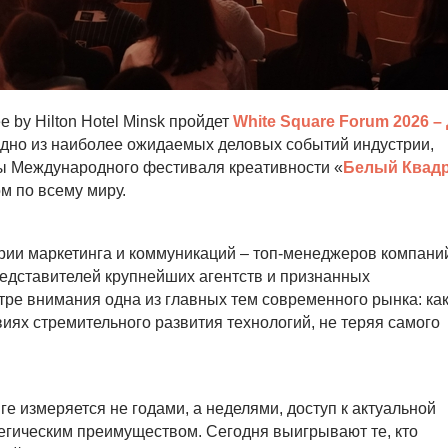
 by Hilton Hotel Minsk пройдет
White Square Forum 2026 –
дно из наиболее ожидаемых деловых событий индустрии,
мы Международного фестиваля креативности «
Белый Квад
 по всему миру.
ии маркетинга и коммуникаций – топ-менеджеров компани
редставителей крупнейших агентств и признанных
тре внимания одна из главных тем современного рынка: ка
иях стремительного развития технологий, не теряя самого
нге измеряется не годами, а неделями, доступ к актуальной
егическим преимуществом. Сегодня выигрывают те, кто